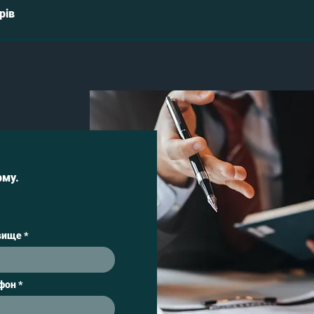
рів
рму.
вище
фон