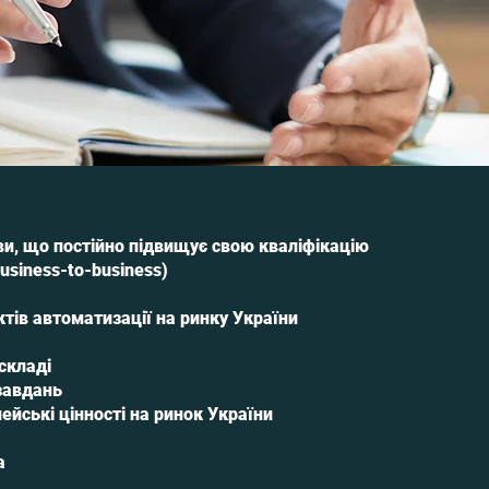
ви, що постійно підвищує свою кваліфікацію
usiness-to-business)
ктів автоматизації на ринку України
складі
завдань
йські цінності на ринок України
а