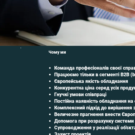
Чому ми
Команда професіоналів своєї спра
Працюємо тільки в сегменті В2В (b
Європейська якість обладнання
Конкурентна ціна серед усіх проду
Гнучкі умови співпраці
Постійна наявність обладнання на 
Комплексний підхід до вирішення 
Величезне прагнення внести Європе
Допомога при розрахунку системи
Супроводження у реалізації об'єкт
Захист проектів