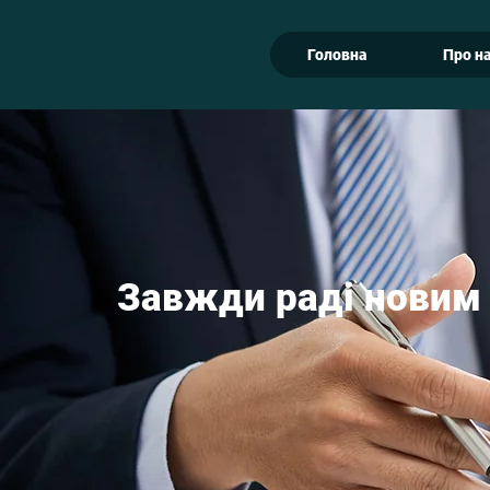
Головна
Про н
Завжди раді новим