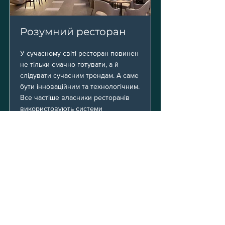
Розумний ресторан
У сучасному світі ресторан повинен
не тільки смачно готувати, а й
слідувати сучасним трендам. А саме
бути інноваційним та технологічним.
Все частіше власники ресторанів
використовують системи
автоматизації.
Тим самим підвищують рівень свого
закладу та спрощують поточні
завдання персоналу. Що економить
час як власнику, так і його
працівникам. І дозволяє
зосередитись на клієнті.
Система автоматизації ресторану
дозволяє контролювати:
- світло